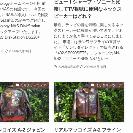
ビュー！シャープ・ソニーと比
ologyホームページ引用 前
較してTV視聴に便利なネックス
NASのお話です。 今回の
的にNASの導入について解説
ピーカーはどれ？
ASは前回の記事でご紹介し
最近、テレビの音を気軽に楽しめるネッ
ogy NAS DiskStation
クスピーカーに興味が湧いてきて、どれ
をピックアップいたします。
にしようか色々調べてみることにしまし
AS DiskStation DS220+
た。 市場にはサンワサプライの直営サ
イト「サンワダイレクト」で販売される
13日
2026年3月26日
『402-SP090SET5』、シャープのAN-
SS2、ソニーのSRS-NS7といっ...
2025年3月30日
2026年3月26日
ミリタリーウェア
ミリタリーウェア
コイズ A-2 ジャビン
リアルマッコイズ A-2 フライン