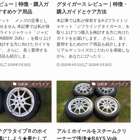
レビュー｜特徴・購入ガ
グタイガース レビュー｜特徴・
すすめケア用品
購入ガイドとケア方法
ケット メンズの定番とし
本記事では私が保有するA-2フライトジ
外せません 本記事では私が保
ャケット「ジフライングタイガース」を
フライトジャケット「ジャビ
取り上げつつ購入を検討する方に向けた
BBIN’ JUG）」を取り上げ
ガイドをお届けします。 さらに、長く
検討する方に向けたガイドを
愛用するためのケア用品も紹介します。
す。 さらに、長く愛用する
リアルマッコイズのこだわりを堪能しな
品も紹介しま...
がら、あなたにぴったり...
8日
2026年3月26日
2025年4月10日
2026年3月26日
自動車・カーライフ
自動車・カーライフ
テグラタイプＲのホイ
アルミホイールをスチームクリ
麗にしよう★果たして
ーナーで洗浄★RAYS Volk