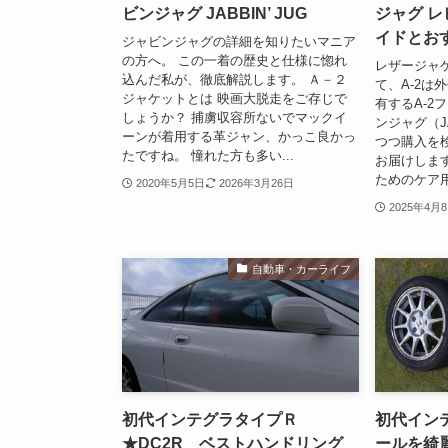
ビンジャグ JABBIN’ JUG
ジャグ 
イドとお
ジャビンジャグの詳細を知りたいマニア
の方へ。 この一着の歴史と仕様に惚れ
レザージャ
込んだ私が、徹底解説します。 Ａ－２
て、A-2は
ジャケットとは 映画大脱走をご存じで
有するA-2
しょうか？ 捕虜収容所ないでマックイ
ンジャグ（JA
ーンが着用する革ジャン、かっこ良かっ
つつ購入を
たですね。 憧れた方も多い...
お届けしま
ためのケア用
2020年5月5日
2026年3月26日
2025年4月
自動車・カーライフ
初代インテグラタイプＲ
初代イン
★DC2R ベストハンドリング
ールを綺