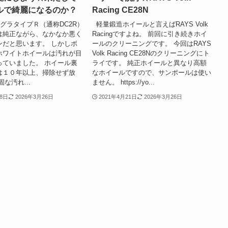
ルで綺麗になるのか？
Racing CE28N
グラタイプＲ（通称DC2R）
軽量鍛造ホイールと言えばRAYS Volk
は純正ながら、なかなか悪く
Racingですよね。 前回に引き続きホイ
ンだと思います。 しかしボ
ールのクリーニングです。 今回はRAYS
ホワイトホイールは汚れが目
Volk Racing CE28Nのクリーニングにト
っていました。 ホイール裏
ライです。 純正ホイールと異なり高額
は１０年以上、掃除せず放
なホイールですので、サンポールは使い
な汚れ...
ません。 https://yo...
18日
2026年3月26日
2021年4月21日
2026年3月26日