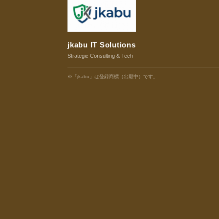
jkabu IT Solutions
Strategic Consulting & Tech
※「jkabu」は登録商標（出願中）です。