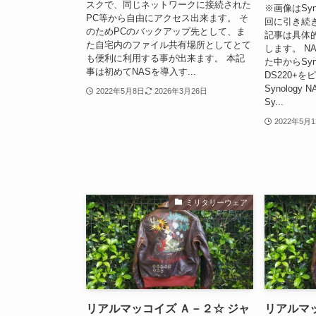
スクで、同じネットワークに接続された
※画像はSyn
PC等から自由にアクセス出来ます。 そ
回に引き続き
のためPCのバックアップ先として、ま
記事は具体
た自宅内のファイル共有場所としてとて
します。 N
も便利に利用する事が出来ます。 本記
た中からSynol
事は初めてNASを導入す...
DS220+
Synology N
2022年5月8日
2026年3月26日
Sy...
2022年5月
ミリタリーウェア
リアルマッコイズ Ａ－２☆ ジャ
リアルマッ