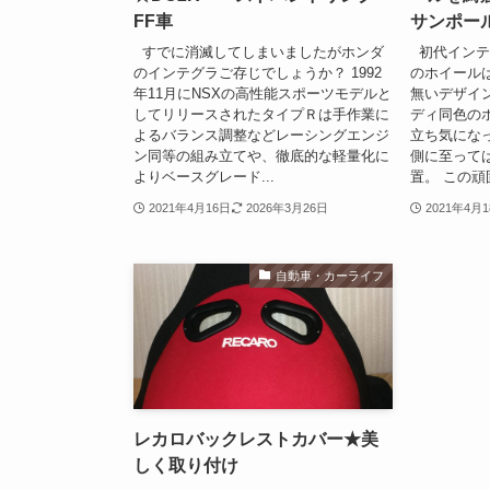
FF車
サンポー
すでに消滅してしまいましたがホンダ
初代インテ
のインテグラご存じでしょうか？ 1992
のホイール
年11月にNSXの高性能スポーツモデルと
無いデザイ
してリリースされたタイプＲは手作業に
ディ同色の
よるバランス調整などレーシングエンジ
立ち気にな
ン同等の組み立てや、徹底的な軽量化に
側に至って
よりベースグレード...
置。 この頑固
2021年4月16日
2026年3月26日
2021年4月
自動車・カーライフ
レカロバックレストカバー★美
しく取り付け