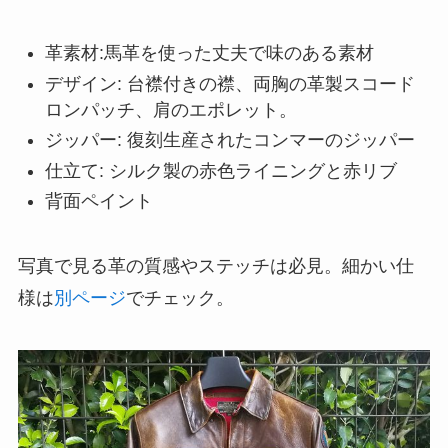
革素材
:
馬革を使った丈夫で味のある素材
デザイン
: 台襟付きの襟、両胸の革製スコード
ロンパッチ、肩のエポレット。
ジッパー
: 復刻生産されたコンマーのジッパー
仕立て
: シルク製の赤色ライニングと赤リブ
背面ペイント
写真で見る革の質感やステッチは必見。細かい仕
様は
別ページ
でチェック。