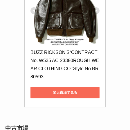
BUZZ RICKSON'S“CONTRACT 
No. W535 AC-23380ROUGH WE
AR CLOTHING CO.”Style No.BR
80593
楽天市場で見る
中古市場