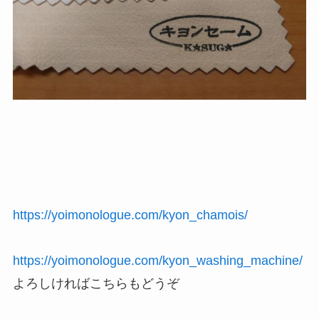
https://yoimonologue.com/kyon_chamois/
https://yoimonologue.com/kyon_washing_machine/
よろしければこちらもどうぞ