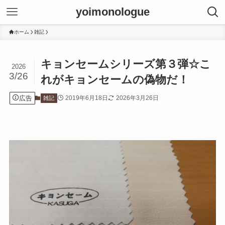
yoimonologue
ホーム
雑記
キョンセームシリーズ第３弾☆こ
2026
3/26
れがキョンセームの偽物だ！
広告
2019年6月18日
2026年3月26日
雑記